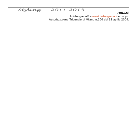
redaz
Infobergamo® -
www.infobergamo.it
è un pr
Autorizzazione Tribunale di Milano n.256 del 13 aprile 2004. 
Intervista, SIFU, Alberto, Riccardi, Scuola,