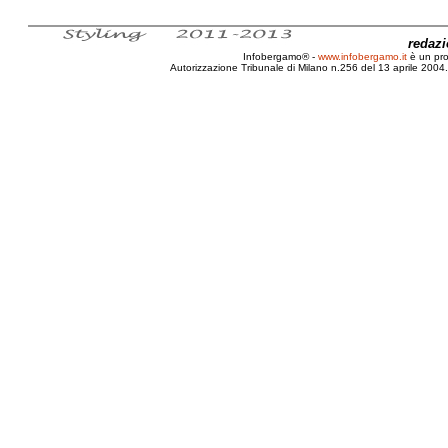
redaz
Infobergamo® -
www.infobergamo.it
è un pr
Autorizzazione Tribunale di Milano n.256 del 13 aprile 2004. 
Pedemontana, Incontro, 3 febbraio, 2011, Sind