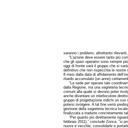
saranno i problemi, altrettanto rilevanti
“L’azione deve essere tanto più compa
che gli spazi operativi sono sempre più s
oggi di fronte sarà il gruppo che si sar
definitivo che non rispecchia le nostre 
8 mesi dalla data di affidamento dell’i
ritardo accumulato (un anno) certament
“La sede per operare tale coordinamen
dalla Regione, ma una segreteria tecnica
comuni alla quale si devono poter rivolge
anche diventare un interlocutore diretto
gruppo di progettazione indichi un suo re
potersi rivolgere. A tal fine verrà pred
gestione della segreteria tecnica local
finalizzata a tradurre concretamente tal
“Per quanto più direttamente riguarda l’
febbraio 2011),” conclude Zonca, “si pro
nuove e vecchie, consolidarle e portarl