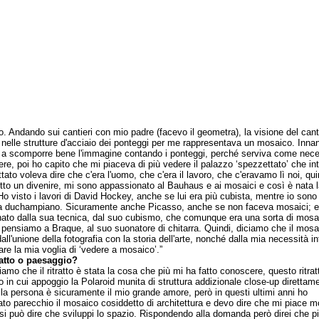
. Andando sui cantieri con mio padre (facevo il geometra), la visione del cant
 nelle strutture d'acciaio dei ponteggi per me rappresentava un mosaico. Innan
 a scomporre bene l'immagine contando i ponteggi, perché serviva come nece
iere, poi ho capito che mi piaceva di più vedere il palazzo ‘spezzettato’ che in
tato voleva dire che c'era l'uomo, che c'era il lavoro, che c'eravamo lì noi, qui
utto un divenire, mi sono appassionato al Bauhaus e ai mosaici e così è nata 
 Ho visto i lavori di David Hockey, anche se lui era più cubista, mentre io sono
ta duchampiano. Sicuramente anche Picasso, anche se non faceva mosaici; e
nato dalla sua tecnica, dal suo cubismo, che comunque era una sorta di mosa
pensiamo a Braque, al suo suonatore di chitarra. Quindi, diciamo che il mosa
ll'unione della fotografia con la storia dell'arte, nonché dalla mia necessità in
are la mia voglia di ‘vedere a mosaico’.”
ratto o paesaggio?
o che il ritratto è stata la cosa che più mi ha fatto conoscere, questo ritrat
 in cui appoggio la Polaroid munita di struttura addizionale close-up direttam
lla persona è sicuramente il mio grande amore, però in questi ultimi anni ho
ato parecchio il mosaico cosiddetto di architettura e devo dire che mi piace m
si può dire che sviluppi lo spazio. Rispondendo alla domanda però direi che pi