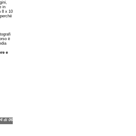
ini,
e in
n 8 x 10
 perché
ografi
orso è
edia
ere e
 di 06