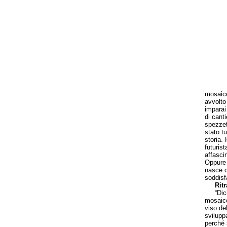
mosaico
avvolto
imparai
di cant
spezzet
stato t
storia.
futuris
affasci
Oppure 
nasce da
soddisf
Rit
“Diciam
mosaico
viso de
svilupp
perché 