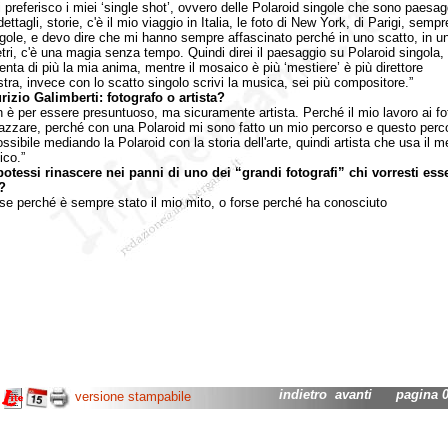
 preferisco i miei ‘single shot’, ovvero delle Polaroid singole che sono paesagg
dettagli, storie, c'è il mio viaggio in Italia, le foto di New York, di Parigi, sempr
ngole, e devo dire che mi hanno sempre affascinato perché in uno scatto, in u
tri, c'è una magia senza tempo. Quindi direi il paesaggio su Polaroid singola,
enta di più la mia anima, mentre il mosaico è più ‘mestiere’ è più direttore
stra, invece con lo scatto singolo scrivi la musica, sei più compositore.”
izio Galimberti: fotografo o artista?
per essere presuntuoso, ma sicuramente artista. Perché il mio lavoro ai fot
ncazzare, perché con una Polaroid mi sono fatto un mio percorso e questo perc
ssibile mediando la Polaroid con la storia dell'arte, quindi artista che usa il m
ico.”
otessi rinascere nei panni di uno dei “grandi fotografi” chi vorresti ess
?
perché è sempre stato il mio mito, o forse perché ha conosciuto
indietro
avanti
pagina 04
versione stampabile