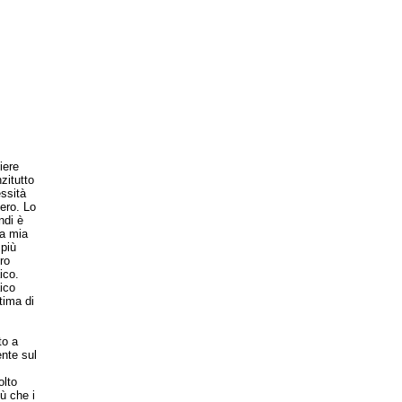
iere
zitutto
ssità
tero. Lo
ndi è
la mia
 più
ro
ico.
ico
tima di
to a
ente sul
olto
ù che i