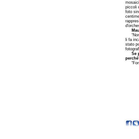
mosaici
piccoli 
foto si
centime
rappres
d'orche
Maur
“Non è 
li fa i
stato po
fotograf
Se p
perché
“Forse 