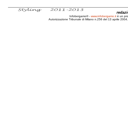
redaz
Infobergamo® -
www.infobergamo.it
è un pr
Autorizzazione Tribunale di Milano n.256 del 13 aprile 2004. 
Bergamo, Etichetta, Immaginaria, Bergamasca