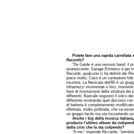
Potete fare una rapida carrellata 
Records?
“De Garde è una session band, il pri
evanescente; Garage Ermetico è per tre
Records, qualcuno ci ha definiti dei R
piace molto; Caso è un cantautore folk 
incontra; La Nevicata dell'85 è un grup
inframezzi strumentali e lirici, momenti 
fase di rivisitazione della struttura de
differenti; Bancale seguono il solco de
differente evolvendo quel discorso con de
di batteria è completamente modificato,
effettata, molto profonda, che sa esse
un gruppo facile ma sta riscuotendo un 
Anche i big della musica italia
produrre l'ultimo album da indipenden
della crisi che la sta colpendo?
“A me,” risponde Riccardo, “sembra che 