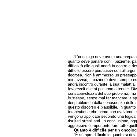
“L’oncologo deve avere una preparazion
quanto deve parlare con il paziente, parl
difficoltà alle quali andrà in contro e 
difficile essere persuasivi se sull’arg
rigorosa. Non è ammesso un pressappoc
mio avviso, il paziente deve sempre ess
andrà incontro durante la sua malattia,
favorevoli che si possono ottenere. Div
consapevolezza del suo problema, ma si
lo stesso, senza mai far mancare la sp
dei problemi e dalla conoscenza delle 
questo discorso è plausibile, in quanto
terapeutiche che prima non avevamo: a
vengono applicate secondo una logica r
risultati strabilianti. In conclusione, o
aggressive è importante fare tutto quell
Quanto è difficile per un oncolo
“È sempre difficile in quanto si deve