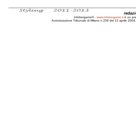
redaz
Infobergamo® -
www.infobergamo.it
è un pr
Autorizzazione Tribunale di Milano n.256 del 13 aprile 2004. 
Pavia, Intervista, Angelo, Canevari, Oncolog