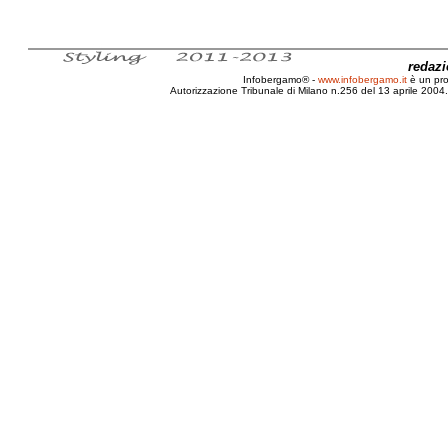
redaz
Infobergamo® -
www.infobergamo.it
è un pr
Autorizzazione Tribunale di Milano n.256 del 13 aprile 2004. 
Test, Drive, Prova, Kawasaki, Z1000 SX, 