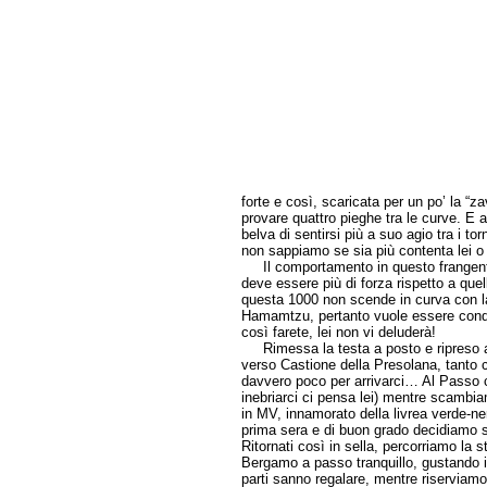
forte e così, scaricata per un po’ la “za
provare quattro pieghe tra le curve. E al
belva di sentirsi più a suo agio tra i to
non sappiamo se sia più contenta lei o 
Il comportamento in questo frangente 
deve essere più di forza rispetto a que
questa 1000 non scende in curva con la
Hamamtzu, pertanto vuole essere cond
così farete, lei non vi deluderà!
Rimessa la testa a posto e ripreso a 
verso Castione della Presolana, tanto 
davvero poco per arrivarci… Al Passo ci
inebriarci ci pensa lei) mentre scambi
in MV, innamorato della livrea verde-ne
prima sera e di buon grado decidiamo si
Ritornati così in sella, percorriamo la 
Bergamo a passo tranquillo, gustando i 
parti sanno regalare, mentre riserviamo 