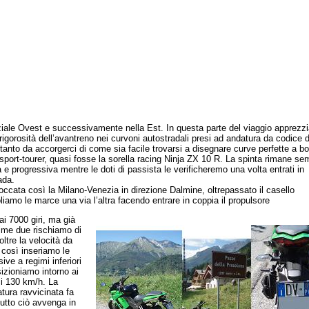
iale Ovest e successivamente nella Est. In questa parte del viaggio apprezz
rigorosità dell’avantreno nei curvoni autostradali presi ad andatura da codice d
 tanto da accorgerci di come sia facile trovarsi a disegnare curve perfette a bo
sport-tourer, quasi fosse la sorella racing Ninja ZX 10 R. La spinta rimane se
 e progressiva mentre le doti di passista le verificheremo una volta entrati in
ada.
ta così la Milano-Venezia in direzione Dalmine, oltrepassato il casello
liamo le marce una via l’altra facendo entrare in coppia il propulsore
ai 7000 giri, ma già
rime due rischiamo di
ltre la velocità da
 così inseriamo le
ive a regimi inferiori
sizioniamo intorno ai
i 130 km/h. La
atura ravvicinata fa
tutto ciò avvenga in