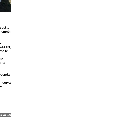
 sesta.
lometri
l
wasaki,
nta le
tra
enta
seconda
n curva
in
 di 05