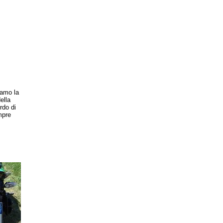
iamo la
ella
rdo di
mpre