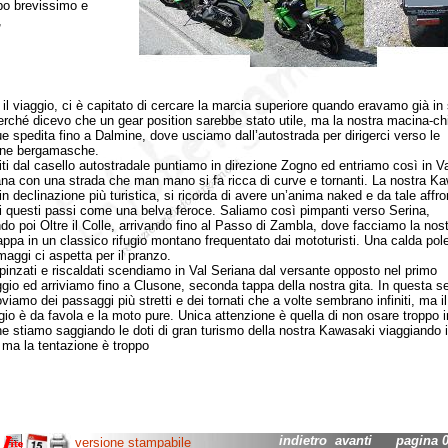
o brevissimo e
,
 il viaggio, ci è capitato di cercare la marcia superiore quando eravamo già in
rché dicevo che un gear position sarebbe stato utile, ma la nostra macina-chi
e spedita fino a Dalmine, dove usciamo dall’autostrada per dirigerci verso le
ne bergamasche.
dal casello autostradale puntiamo in direzione Zogno ed entriamo così in Va
a con una strada che man mano si fa ricca di curve e tornanti. La nostra Ka
n declinazione più turistica, si ricorda di avere un’anima naked e da tale affro
i questi passi come una belva feroce. Saliamo così pimpanti verso Serina,
do poi Oltre il Colle, arrivando fino al Passo di Zambla, dove facciamo la nos
appa in un classico rifugio montano frequentato dai mototuristi. Una calda pol
maggi ci aspetta per il pranzo.
ati e riscaldati scendiamo in Val Seriana dal versante opposto nel primo
gio ed arriviamo fino a Clusone, seconda tappa della nostra gita. In questa 
oviamo dei passaggi più stretti e dei tornati che a volte sembrano infiniti, ma il
io è da favola e la moto pure. Unica attenzione è quella di non osare troppo i
he stiamo saggiando le doti di gran turismo della nostra Kawasaki viaggiando 
 ma la tentazione è troppo
indietro
avanti
pagina 04
versione stampabile