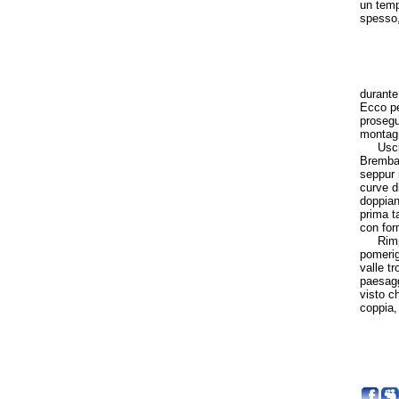
un temp
spesso
durante
Ecco pe
prosegu
montag
Usciti 
Bremban
seppur i
curve d
doppian
prima t
con for
Rimpinz
pomerig
valle tr
paesagg
visto c
coppia,