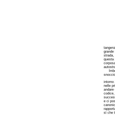
tangenz
grande 
strada,
questa 
corposa
autostr
Imbocca
snoccio
intorno 
nelle p
andare o
codice,
success
e ci po
canonic
rapport
sì che 