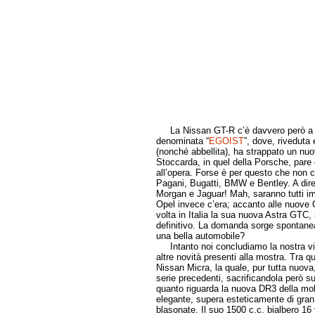
La Nissan GT-R c’è davvero però a B
denominata “
EGOIST
”, dove, riveduta 
(nonché abbellita), ha strappato un nuov
Stoccarda, in quel della Porsche, pare 
all’opera. Forse è per questo che non 
Pagani, Bugatti, BMW e Bentley. A dir
Morgan e Jaguar! Mah, saranno tutti imp
Opel invece c’era; accanto alle nuove C
volta in Italia la sua nuova Astra GTC
definitivo. La domanda sorge spontanea
una bella automobile?
Intanto noi concludiamo la nostra vis
altre novità presenti alla mostra. Tra q
Nissan Micra, la quale, pur tutta nuova
serie precedenti, sacrificandola però su
quanto riguarda la nuova DR3 della moli
elegante, supera esteticamente di gran 
blasonate. Il suo 1500 c.c. bialbero 16 