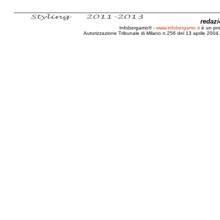
redaz
Infobergamo® -
www.infobergamo.it
è un pr
Autorizzazione Tribunale di Milano n.256 del 13 aprile 2004. 
Bologna, 35, 2010, Motor, Show, Interna