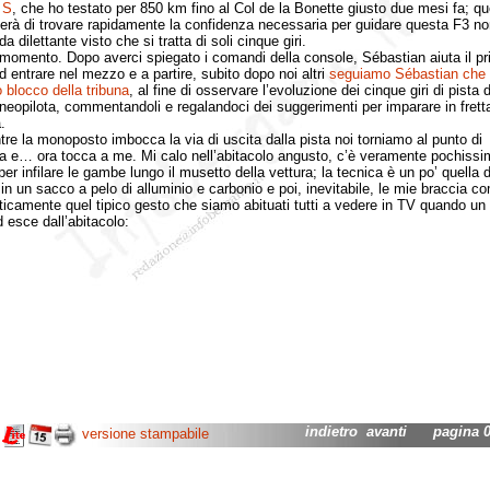
 S
, che ho testato per 850 km fino al Col de la Bonette giusto due mesi fa; q
erà di trovare rapidamente la confidenza necessaria per guidare questa F3 no
da dilettante visto che si tratta di soli cinque giri.
mento. Dopo averci spiegato i comandi della console, Sébastian aiuta il p
ad entrare nel mezzo e a partire, subito dopo noi altri
seguiamo Sébastian che 
o blocco della tribuna
, al fine di osservare l’evoluzione dei cinque giri di pista d
neopilota, commentandoli e regalandoci dei suggerimenti per imparare in frett
.
la monoposto imbocca la via di uscita dalla pista noi torniamo al punto di
a e… ora tocca a me. Mi calo nell’abitacolo angusto, c’è veramente pochissi
er infilare le gambe lungo il musetto della vettura; la tecnica è un po’ quella d
i in un sacco a pelo di alluminio e carbonio e poi, inevitabile, le mie braccia c
icamente quel tipico gesto che siamo abituati tutti a vedere in TV quando un 
d esce dall’abitacolo:
indietro
avanti
pagina 02
versione stampabile