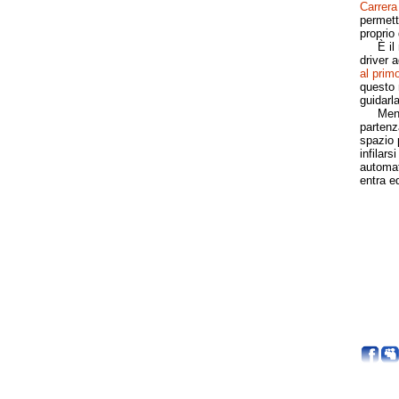
Carrera
permett
proprio 
È il mo
driver 
al prim
questo 
guidarla
Mentre 
partenz
spazio p
infilars
automat
entra e