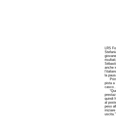
LRS For
Stefani
giovane
risulta
Sébastia
anche i
l’itali
la paus
Prima d
pista a
casco…
“Questa
prestaz
quindi 
al post
peso all
iniziare
uscita.