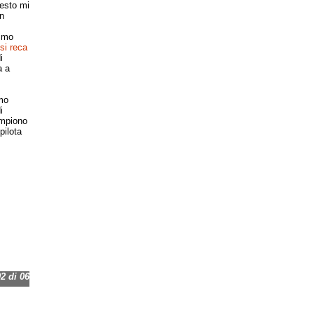
uesto mi
n
rimo
si reca
i
a a
mo
i
ompiono
pilota
 di 06