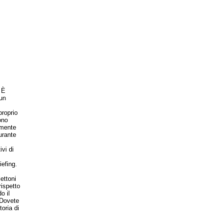
 È
un
proprio
ono
amente
urante
vi di
iefing.
ettoni
rispetto
o il
. Dovete
oria di