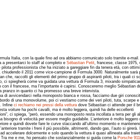
mula Italia, con la quale fino ad ora abbiamo comunicato solo tramite e-mail.
a a presentarci lo staff al completo e
Sébastian Petit
, francese, classe 1975, 
 pilota professionista che ha iniziato a gareggiare fin da tenera età, con ottimi
ti, chiudendo il 2011 come vice-campione di Formula 3000. Naturalmente sarà 
n che, raccolti gli elementi del primo gruppo di aspiranti piloti, tra i quali ci s
o, ci spiegherà come va guidata una vettura di Formula 3, mixando simpatic
ano con il francese, ma l’importante è capirsi. Conosceremo meglio Sébastian d
a pranzo in quanto ci ha promesso una breve intervista.
i avvicendarci nella monoposto bianca e rossa, facciamo due giri conosciti
 bordo di una monovolume, poi ci vestiamo come dei veri piloti, tuta, scarpe e
 Infine
ci rechiamo nei pressi della vettura
dove Sébastian ci attende per il br
 voiture ha pochi cavalli, ma è molto leggera, quindi ha delle eccellenti
ioni”, ci spiega, “però, essendo una monoposto resta incollata a terra per gli al
ha bisogno di velocità per essere meglio guidabile. L’anteriore è molto leggero 
eriore e quindi dovete fare le curve staccando all’ultimo momento e mantenend
’anteriore tramite i freni il più possibile, altrimenti, dando gas, l’auto si girerà
 ad accelerare dolcemente e solo quando la vettura è quasi allineata alla traiett
” Tra me e me, ho pensato che sostanzialmente si guida come la
Porsche 911