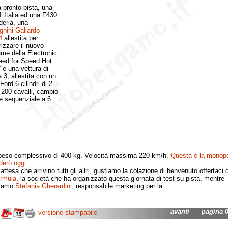
pronto pista, una
 Italia ed una F430
eria, una
hini Gallardo
4
allestita per
izzare il nuovo
me della Electronic
eed for Speed Hot
 e una vettura di
 3, allestita con un
ord 6 cilindri di 2
n 200 cavalli, cambio
 sequenziale a 6
peso complessivo di 400 kg. Velocità massima 220 km/h.
Questa è la monop
derò oggi
.
tesa che arrivino tutti gli altri, gustiamo la colazione di benvenuto offertaci d
rmula
, la società che ha organizzato questa giornata di test su pista, mentre
iamo
Stefania Gherardini
, responsabile marketing per la
avanti
pagina 01
versione stampabile