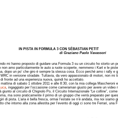
IN PISTA IN FORMULA 3 CON SÉBASTIAN PETIT
di Graziano Paolo Vavassori
mi hanno proposto di guidare una Formula 3 su un circuito ho storto un po’
o non amo particolarmente le auto a ruote scoperte, nemmeno i Kart e le pis
, dopo un po’ che giro è sempre la stessa cosa. Ecco perché amo i rally e g
 WRC in versione stradale. Tuttavia, da vero appassionato di motori, non mi t
o di fronte ad una esperienza nuova, quindi ho accettato.
ttina di sabato 1 ottobre 2011 e alle 8:30, con la mia collega Mascheroni ed
Luca
, ingaggiato per l’occasione come cameraman giusto per avere un video r
 giunto al circuito di Chignolo Po, il Circuito Internazionale “Le colline”, come
ma, ma sono praticamente il primo di un gruppo che verrà preparato per ques
iri di pista. L’aria è bella fresca, ormai l’estate se n’è andata, ma noi siamo g
atto che intorno alla zona allestita per l’evento di oggi ci sono tre Ferrari, una 