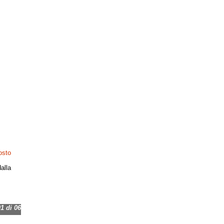
osto
alla
 di 06