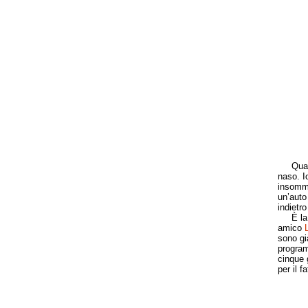
Quando 
naso. I
insomma
un’auto
indietr
È la ma
amico
sono già
program
cinque g
per il f