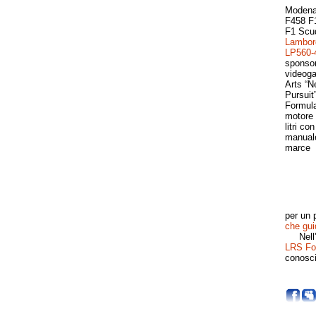
Modena 
F458 F1
F1 Scud
Lamborg
LP560-
sponsor
videoga
Arts “N
Pursuit”
Formula
motore F
litri co
manuale
marce
per un 
che gui
Nell’at
LRS Fo
conosc