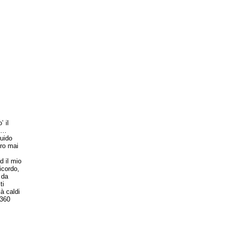
 il
te…
uido
iro mai
 il mio
icordo,
 da
ti
ià caldi
F360