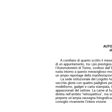
AUTO
di Giovanni Cozzi 
A corollario di quanto scritto il mese
di un appuntamento, tra i più prestigio
l’Automotoretrò di Torino, svoltosi dall’
ruota intorno a questo meraviglioso mo
un ampio reportage della manifestazion
La sede istituzionale del Lingotto ha f
vecchie glorie con quattro padiglioni pi
modellismo, gadget e carta stampata, ta
appassionati del settore. La carne al f
diretta nell’ambito “retrospettiva”, ma 
proporre un’ampia rassegna fotografica
consiglio vivamente l’intera visione.