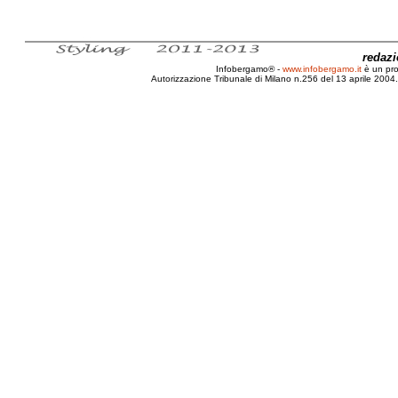
redaz
Infobergamo® -
www.infobergamo.it
è un pr
Autorizzazione Tribunale di Milano n.256 del 13 aprile 2004. 
Torino, Lingotto, Automotoretrò, 2011, Salone