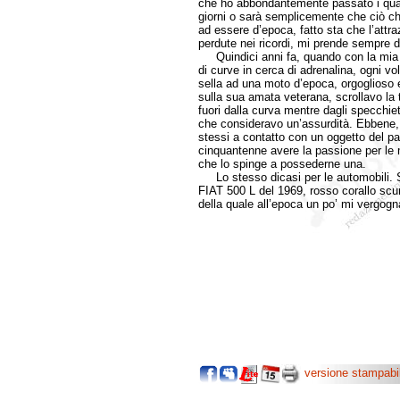
che ho abbondantemente passato i quaran
giorni o sarà semplicemente che ciò c
ad essere d’epoca, fatto sta che l’att
perdute nei ricordi, mi prende sempre di
Quindici anni fa, quando con la mia 
di curve in cerca di adrenalina, ogni v
sella ad una moto d’epoca, orgoglioso e
sulla sua amata veterana, scrollavo la 
fuori dalla curva mentre dagli specchie
che consideravo un’assurdità. Ebbene,
stessi a contatto con un oggetto del p
cinquantenne avere la passione per le 
che lo spinge a possederne una.
Lo stesso dicasi per le automobili. S
FIAT 500 L del 1969, rosso corallo scu
della quale all’epoca un po’ mi vergog
versione stampabi