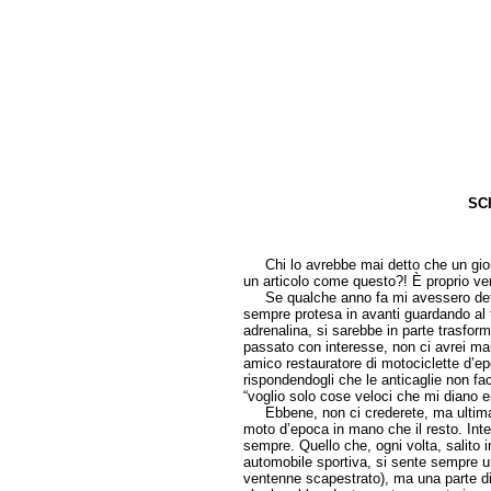
SC
di Gi
Chi lo avrebbe mai detto che un giorno
un articolo come questo?! È proprio vero
Se qualche anno fa mi avessero detto 
sempre protesa in avanti guardando al f
adrenalina, si sarebbe in parte trasform
passato con interesse, non ci avrei ma
amico restauratore di motociclette d’ep
rispondendogli che le anticaglie non fac
“voglio solo cose veloci che mi diano em
Ebbene, non ci crederete, ma ultimame
moto d’epoca in mano che il resto. Inte
sempre. Quello che, ogni volta, salito in
automobile sportiva, si sente sempre u
ventenne scapestrato), ma una parte di