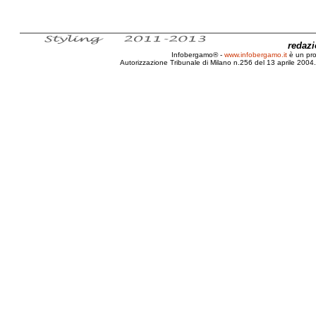
redaz
Infobergamo® -
www.infobergamo.it
è un pr
Autorizzazione Tribunale di Milano n.256 del 13 aprile 2004. 
Giovanni, Cozzi, Pavia, Divagazione, Nosta