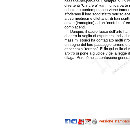
paesane-per-parveneu, sempre più numero
divertenti “Chi c’era” vari, l’unica parte 
edonismo contemporaneo viene immortal
sfoderano il loro soddisfatto sorriso e
artisti mediocri e dilettanti, di libri sc
grazie (immagino) ad un “contributo” ec
compiacenti.
Dunque, il sacro fuoco dell’arte ha fi
di certo la voglia di esprimersi individu
massimi storici ha contagiato molti (tro
un segno del loro passaggio terreno e p
esperienza “terrena”. E fin qui nulla di
arbitro si pone a giudice vige la legge d
dilaga. Perché nella confusione generale
versione stampabi