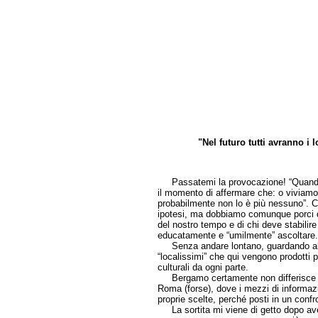
"Nel futuro tutti avranno i 
di
Passatemi la provocazione! “Quando tutti
il momento di affermare che: o viviamo 
probabilmente non lo è più nessuno”. C
ipotesi, ma dobbiamo comunque porci que
del nostro tempo e di chi deve stabilir
educatamente e “umilmente” ascoltare.
Senza andare lontano, guardando alla 
“localissimi” che qui vengono prodotti p
culturali da ogni parte.
Bergamo certamente non differisce da 
Roma (forse), dove i mezzi di informazi
proprie scelte, perché posti in un confr
La sortita mi viene di getto dopo aver