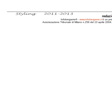
redaz
Infobergamo® -
www.infobergamo.it
è un pr
Autorizzazione Tribunale di Milano n.256 del 13 aprile 2004. 
Bergamo, Riviste, Patinate, Arte, Cri