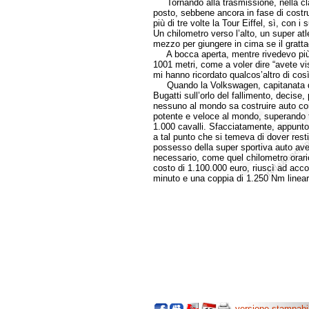
Tornando alla trasmissione, nella class
posto, sebbene ancora in fase di costru
più di tre volte la Tour Eiffel, sì, con 
Un chilometro verso l’alto, un super at
mezzo per giungere in cima se il grattac
A bocca aperta, mentre rivedevo più v
1001 metri, come a voler dire “avete vi
mi hanno ricordato qualcos’altro di cos
Quando la Volkswagen, capitanata dall
Bugatti sull’orlo del fallimento, decise,
nessuno al mondo sa costruire auto com
potente e veloce al mondo, superando t
1.000 cavalli. Sfacciatamente, appunto, 
a tal punto che si temeva di dover restit
possesso della super sportiva auto avev
necessario, come quel chilometro orario 
costo di 1.100.000 euro, riuscì ad accon
minuto e una coppia di 1.250 Nm linear
versione stampabi