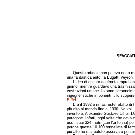
SFACCIAT
di Grazian
Questo articolo non potevo certo mette
una fantastica auto: la Bugatti Veyron.
L’idea di questo confronto improbabile
giorno, mentre guardavo una trasmissio
costruzioni umane. Io sono personalmen
ingegneristiche imponenti… lo scopersi 
Eiffel
.
Era il 1992 e rimasi esterrefatto di fro
più alto al mondo fino al 1930. Ne volli 
inventore, Alexandre Gustave Eiffel. Dal
paragone. Infatti, ogni volta che devo c
uso i suoi 324 metri (con l’antenna) per
perché queste 10.100 tonnellate di ferro
più alto ho mai potuto osservare perso