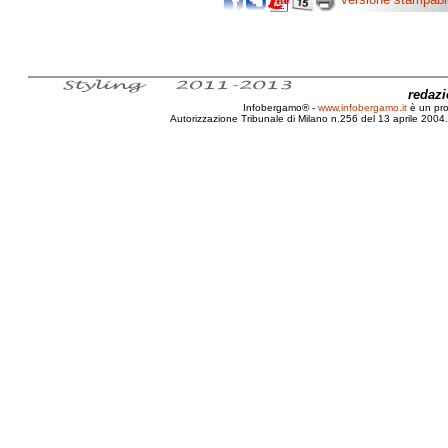
redaz
Infobergamo® -
www.infobergamo.it
è un pr
Autorizzazione Tribunale di Milano n.256 del 13 aprile 2004. 
Confronto, Burj Mubarak-al-kabir, Bugatti, Veyron,