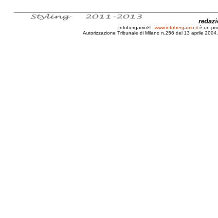
redaz
Infobergamo® -
www.infobergamo.it
è un pr
Autorizzazione Tribunale di Milano n.256 del 13 aprile 2004. 
Natale, 2009, Progresso, Regresso, Voltaire, FAO