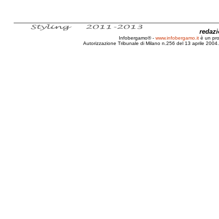
redaz
Infobergamo® -
www.infobergamo.it
è un pr
Autorizzazione Tribunale di Milano n.256 del 13 aprile 2004. 
Bergamo, Turismo, Monumento, Alla resistenza, Franc