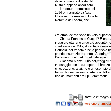
definite, mentre il resto del
busto è appena abbozzato.
Il restauro, terminato nel
1994 e finanziato da Auto
Ghinzani, ha messo in luce la
bicromia dell’opera, che
era ormai celata sotto un velo di partic
Chi era Francesco Cucchi? È nato a B
maggiore età, si è arruolato appunto nei
spedizione dei Mille, durante la quale è
Garibaldi nel Veneto e nella penisola b
grande insurrezione contro l’Austria. In
Parlamento nel partito radicale ed è mo
Giacomo Manzù, uno dei maggiori scul
messaggio con le sue opere. Il bronzo “
un’eccezione, anzi, ne è un esempio al
bensì da una necessità artistica dell’au
uno dei momenti civili più drammatici
Tutte le immagini 
versione stampabi