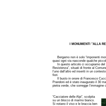
I MONUMENTI "ALLA R
di Grazian
Bergamo non è solo “imponenti monumen
quasi ogni via nasconde qualche piccol
In questo articolo ci occupiamo del 
Resistenza”, situati di fronte al Comun
l’uno dall’altro ed inseriti in un contes
fiori.
Il busto in onore di Francesco Cucchi 
Prandoni ed è stato inaugurato il 30 
pietra verde, che sorregge l’immagine 
“Cacciatore delle Alpi”, scolpita
su un blocco di marmo bianco.
Si notano il viso e le braccia ben