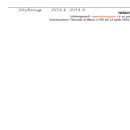
redaz
Infobergamo® -
www.infobergamo.it
è un pr
Autorizzazione Tribunale di Milano n.256 del 13 aprile 2004. 
Biografia, Michelangelo, Merisi, Merisio, Caravaggio, Resti, 