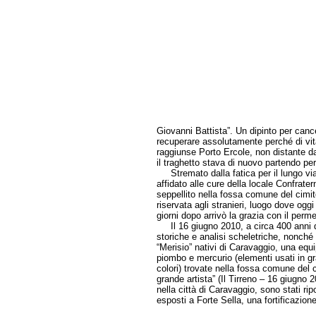
Giovanni Battista”. Un dipinto per canc
recuperare assolutamente perché di vit
raggiunse Porto Ercole, non distante d
il traghetto stava di nuovo partendo per r
Stremato dalla fatica per il lungo viagg
affidato alle cure della locale Confratern
seppellito nella fossa comune del cimit
riservata agli stranieri, luogo dove oggi
giorni dopo arrivò la grazia con il perm
Il 16 giugno 2010, a circa 400 anni da
storiche e analisi scheletriche, nonché
“Merisio” nativi di Caravaggio, una equ
piombo e mercurio (elementi usati in gr
colori) trovate nella fossa comune del 
grande artista” (Il Tirreno – 16 giugno
nella città di Caravaggio, sono stati ri
esposti a Forte Sella, una fortificazion