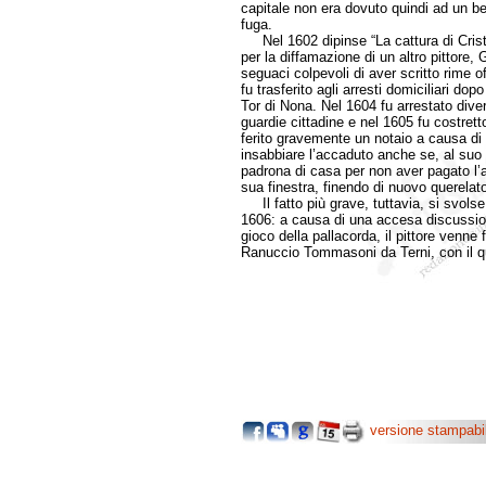
capitale non era dovuto quindi ad un be
fuga.
Nel 1602 dipinse “La cattura di Crist
per la diffamazione di un altro pittore,
seguaci colpevoli di aver scritto rime 
fu trasferito agli arresti domiciliari do
Tor di Nona. Nel 1604 fu arrestato dive
guardie cittadine e nel 1605 fu costret
ferito gravemente un notaio a causa di u
insabbiare l’accaduto anche se, al suo r
padrona di casa per non aver pagato l’af
sua finestra, finendo di nuovo querelato
Il fatto più grave, tuttavia, si svols
1606: a causa di una accesa discussion
gioco della pallacorda, il pittore venne f
Ranuccio Tommasoni da Terni, con il 
versione stampabi