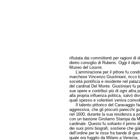
rifiutata dai committenti per ragioni d
dietro consiglio di Rubens. Oggi il dipin
Museo del Louvre.
L’ammirazione per il pittore fu condivi
marchese Vincenzo Giustiniani, ricco 
società pontificia e residente nel pal
del cardinal Del Monte. Giustiniani fu pr
sue opere e contribuì più di ogni altra 
alla propria influenza politica, salvò div
quali spesso e volentieri veniva coinvol
Il talento pittorico del Caravaggio fa
aggressiva, che gli procurò parecchi gu
nel 1600, durante la sua residenza a
con un bastone Girolamo Stampa da Mon
cardinale. Questo fu soltanto il primo de
dei suoi primi biografi, sostiene che gi
dell’ordine per le risse fra bande di g
quale era fuggito da Milano a Venezia, 