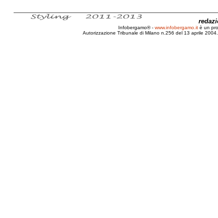
redaz
Infobergamo® -
www.infobergamo.it
è un pr
Autorizzazione Tribunale di Milano n.256 del 13 aprile 2004. 
Biografia, Michelangelo, Merisi, Merisio, Caravaggio, Resti, 