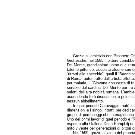
Grazie all’amicizia con Prospero Ors
Grottesche, nel 1595 il pittore conobbe 
Del Monte, grandissimo uomo di cultura
talento pittorico, acquistò alcune sue op
“ritratti allo specchio”, quali il “Bacch
di Roma, autoritratto dell’artista effett
per malaria, il “Giovane con cesta di fr
servizio del cardinal Del Monte per tre 
salotti dell’alta nobiltà romana. L’ambie
accendendo forti discussioni e polemic
nessun abbellimento.
In quel periodo Caravaggio mutò il pro
dimensioni e i singoli ritratti per dedi
gruppi di personaggi che interagiscono fr
Uno dei primi lavori di quel periodo è “
esposto alla Galleria Doria Pamphilj d
mito vivente per generazioni di pittori ch
Nel 1599, grazie all’aiuto del proprio