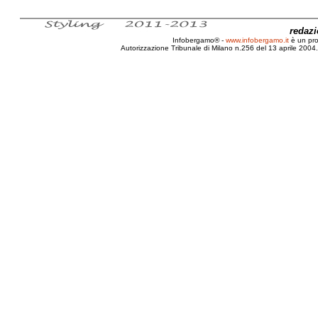
redaz
Infobergamo® -
www.infobergamo.it
è un pr
Autorizzazione Tribunale di Milano n.256 del 13 aprile 2004. 
Biografia, Michelangelo, Merisi, Merisio, Caravaggio, Resti, 