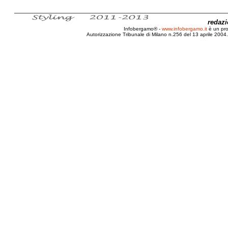
redaz
Infobergamo® -
www.infobergamo.it
è un pr
Autorizzazione Tribunale di Milano n.256 del 13 aprile 2004. 
Bergamo, Intervista, Nena, Nena and the Superyea