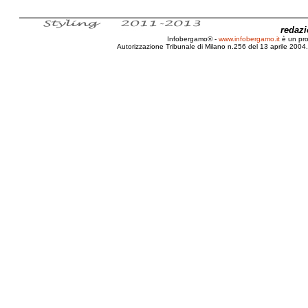
redaz
Infobergamo® -
www.infobergamo.it
è un pr
Autorizzazione Tribunale di Milano n.256 del 13 aprile 2004. 
Bergamo, Intervista, Guido, Bombardieri, Musicista, Jazz,