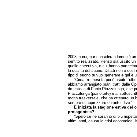
2003 in cui, pur considerandomi più u
sentito realizzato. Penso sia uscito un
quella esecutiva, a cui hanno partecip
la qualità del suono. Difatti non è così 
tipo di suono tu vuoi generare e qui è u
“Circa tre mesi fa poi è uscito l'ultim
abbiamo arrangiato brani tratti dalle O
da un'idea di Fabio Piazzalunga, che pr
Piazzalunga (pianoforte) e al sottoscrit
molto trasversale, che ha ottenuto un b
sempre di apprezzare durante i live.”
È iniziata la stagione estiva dei 
protagonista?
“Spero ce ne saranno di più rispetto a
ultimi anni, causa la crisi economica, 