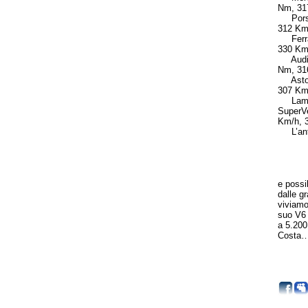
Nm, 317
Porsch
312 Km/
Ferrar
330 Km/
Audi R
Nm, 316
Aston 
307 Km/
Lambor
SuperV
Km/h, 3
L’ante
e possi
dalle g
viviamo
suo V6 
a 5.200
Costa… 