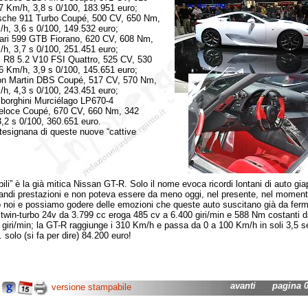
 Km/h, 3,8 s 0/100, 183.951 euro;
e 911 Turbo Coupé, 500 CV, 650 Nm,
h, 3,6 s 0/100, 149.532 euro;
i 599 GTB Fiorano, 620 CV, 608 Nm,
h, 3,7 s 0/100, 251.451 euro;
8 5.2 V10 FSI Quattro, 525 CV, 530
 Km/h, 3,9 s 0/100, 145.651 euro;
Martin DBS Coupé, 517 CV, 570 Nm,
h, 4,3 s 0/100, 243.451 euro;
ghini Murciélago LP670-4
eloce Coupé, 670 CV, 660 Nm, 342
,2 s 0/100, 360.651 euro.
signana di queste nuove “cattive
bili” è la già mitica Nissan GT-R. Solo il nome evoca ricordi lontani di auto gi
randi prestazioni e non poteva essere da meno oggi, nel presente, nel moment
 noi e possiamo godere delle emozioni che queste auto suscitano già da ferme
twin-turbo 24v da 3.799 cc eroga 485 cv a 6.400 giri/min e 588 Nm costanti d
 giri/min; la GT-R raggiunge i 310 Km/h e passa da 0 a 100 Km/h in soli 3,5 s
solo (si fa per dire) 84.200 euro!
avanti
pagina 01
versione stampabile