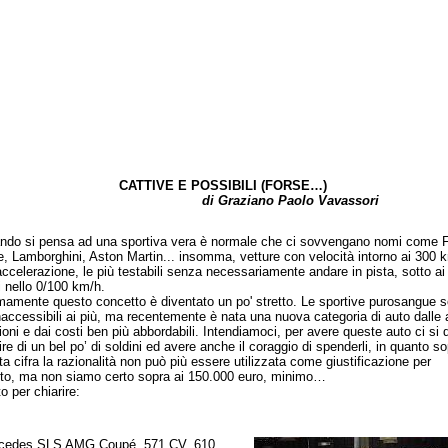
CATTIVE E POSSIBILI (FORSE…)
di Graziano Paolo Vavassori
si pensa ad una sportiva vera è normale che ci sovvengano nomi come Fe
, Lamborghini, Aston Martin... insomma, vetture con velocità intorno ai 300 
 accelerazione, le più testabili senza necessariamente andare in pista, sotto ai
 nello 0/100 km/h.
ente questo concetto è diventato un po' stretto. Le sportive purosangue 
naccessibili ai più, ma recentemente è nata una nuova categoria di auto dalle 
ioni e dai costi ben più abbordabili. Intendiamoci, per avere queste auto ci si 
re di un bel po’ di soldini ed avere anche il coraggio di spenderli, in quanto s
ta cifra la razionalità non può più essere utilizzata come giustificazione per
sto, ma non siamo certo sopra ai 150.000 euro, minimo…
per chiarire:
es SLS AMG Coupé, 571 CV, 610