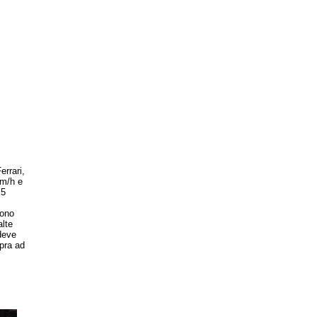
rrari,
km/h e
 5
sono
alte
deve
opra ad