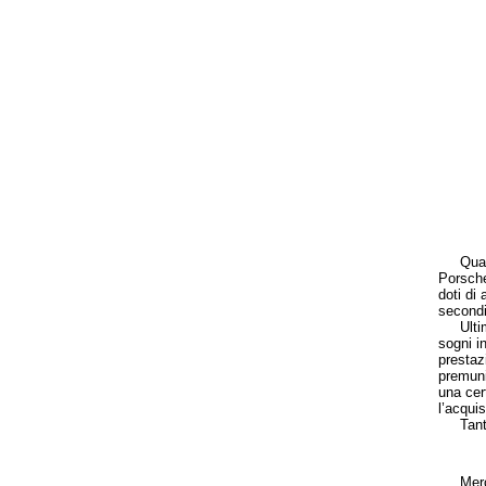
Quando 
Porsche
doti di
secondi
Ultimam
sogni i
prestaz
premuni
una cer
l’acqui
Tanto 
Merced