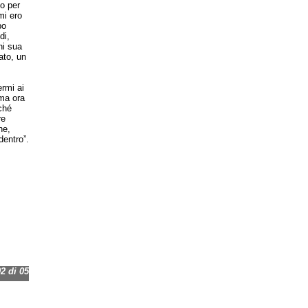
o per
mi ero
po
di,
ni sua
ato, un
rmi ai
 ma ora
ché
re
ne,
dentro”.
 di 05