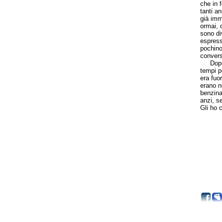
che in 
tanti a
già imm
ormai, d
sono di
espress
pochino
convers
Dopo i 
tempi p
era fuo
erano n
benzina
anzi, s
Gli ho 