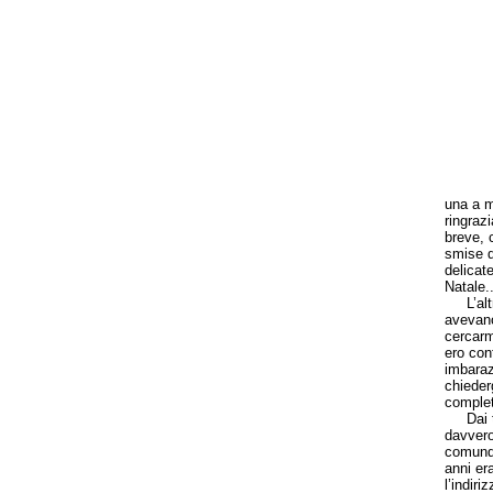
una a m
ringraz
breve, 
smise di
delicat
Natale..
L’altro 
avevano
cercarm
ero con
imbaraz
chiederg
complet
Dai tem
davvero
comunqu
anni er
l’indiri