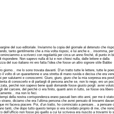
argine del suo editoriale. Inviammo la copia del giornale al detenuto che risp
iando, tanto gentilmente che a mia volta risposi, e lui anche e... insomma, per 
cominciammo a scriverci con regolarità per circa un anno finché, di punto in b
 rispondere. Non sapevo nulla di lui e non chiesi nulla, dalle lettere e dalla
ezza del suo italiano mi ero fatta l’idea che fosse un altro signore stile Babbo
.
giorno... me lo sono trovata davanti. D’un tratto tutte le lettere, tutte le poe
 il volto di un quarantenne e una stretta di mano ruvida e decisa che era ven
i per salutarmi e conoscermi. Giuro, giuro, giuro che la mia sorpresa era posit
tenta di conoscerlo e di parlargli di persona anche se, non lo nego, ero un po
zata, perché non sapevo bene quali domande fosse giusto porgli: avrei volut
li del carcere, del perché ci era finito, quanti anni in tutto, se fosse ora libero
amente... ma non lo feci.
pi della nostra corrispondenza erano passati ben otto anni, per me è stato
 strano, diciamo che era l’ultima persona che avrei pensato di trovarmi davant
e mi faceva piacere. Poi, d’un tratto, ho cominciato a pensare... a pensare 
ano tanti, che dopo tutto questo tempo si era ricordato proprio di me, che non
zzo dell’ufficio non fosse più quello a cui lui scriveva era riuscito a trovarmi lo 