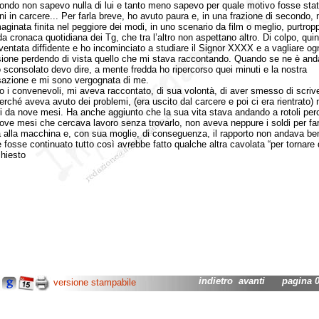
fondo non sapevo nulla di lui e tanto meno sapevo per quale motivo fosse stat
nni in carcere... Per farla breve, ho avuto paura e, in una frazione di secondo, 
aginata finita nel peggiore dei modi, in uno scenario da film o meglio, purtrop
a cronaca quotidiana dei Tg, che tra l’altro non aspettano altro. Di colpo, quin
ventata diffidente e ho incominciato a studiare il Signor XXXX e a vagliare og
ione perdendo di vista quello che mi stava raccontando. Quando se ne è and
 sconsolato devo dire, a mente fredda ho ripercorso quei minuti e la nostra
azione e mi sono vergognata di me.
convenevoli, mi aveva raccontato, di sua volontà, di aver smesso di scrive
erché aveva avuto dei problemi, (era uscito dal carcere e poi ci era rientrato)
ri da nove mesi. Ha anche aggiunto che la sua vita stava andando a rotoli per
ove mesi che cercava lavoro senza trovarlo, non aveva neppure i soldi per fa
 alla macchina e, con sua moglie, di conseguenza, il rapporto non andava be
e fosse continuato tutto così avrebbe fatto qualche altra cavolata “per tornare 
chiesto
indietro
avanti
pagina 02
versione stampabile