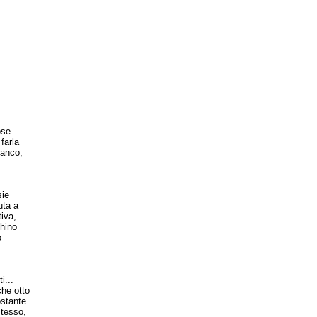
ose
farla
ianco,
sie
uta a
iva,
chino
o
i...
che otto
ostante
stesso,