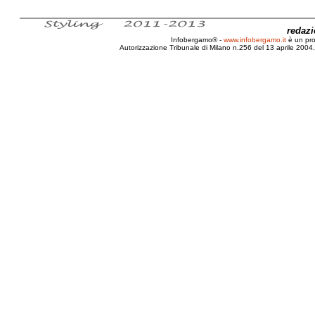
redaz
Infobergamo® -
www.infobergamo.it
è un pr
Autorizzazione Tribunale di Milano n.256 del 13 aprile 2004. 
Bergamo, Elezioni, 2010, Fannulloni, Premio, B