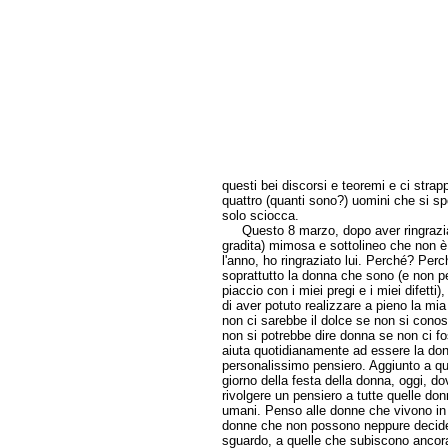
questi bei discorsi e teoremi e ci strap
quattro (quanti sono?) uomini che si spo
solo sciocca.
Questo 8 marzo, dopo aver ringrazia
gradita) mimosa e sottolineo che non è
l'anno, ho ringraziato lui. Perché? Per
soprattutto la donna che sono (e non p
piaccio con i miei pregi e i miei difett
di aver potuto realizzare a pieno la mi
non ci sarebbe il dolce se non si conosces
non si potrebbe dire donna se non ci fo
aiuta quotidianamente ad essere la do
personalissimo pensiero. Aggiunto a que
giorno della festa della donna, oggi, d
rivolgere un pensiero a tutte quelle d
umani. Penso alle donne che vivono in s
donne che non possono neppure decidere 
sguardo, a quelle che subiscono ancora l