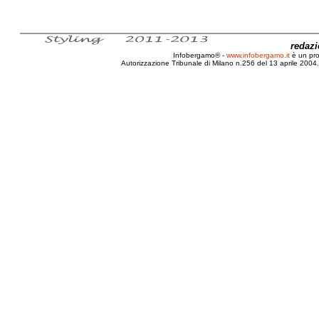
redaz
Infobergamo® -
www.infobergamo.it
è un pr
Autorizzazione Tribunale di Milano n.256 del 13 aprile 2004. 
Bergamo, Elezioni, 2010, Fannulloni, Premio, B