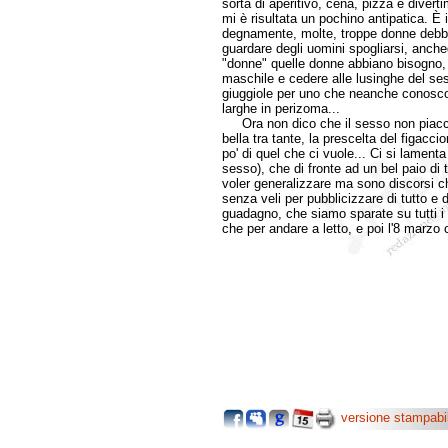
sorta di aperitivo, cena, pizza e divert
mi è risultata un pochino antipatica. È 
degnamente, molte, troppe donne debbano 
guardare degli uomini spogliarsi, ancheg
"donne" quelle donne abbiano bisogno, a
maschile e cedere alle lusinghe del sesso
giuggiole per uno che neanche conosco
larghe in perizoma...
Ora non dico che il sesso non piaccia a
bella tra tante, la prescelta del figac
po' di quel che ci vuole... Ci si lamenta
sesso), che di fronte ad un bel paio di
voler generalizzare ma sono discorsi ch
senza veli per pubblicizzare di tutto e 
guadagno, che siamo sparate su tutti i m
che per andare a letto, e poi l'8 marzo 
versione stampabi