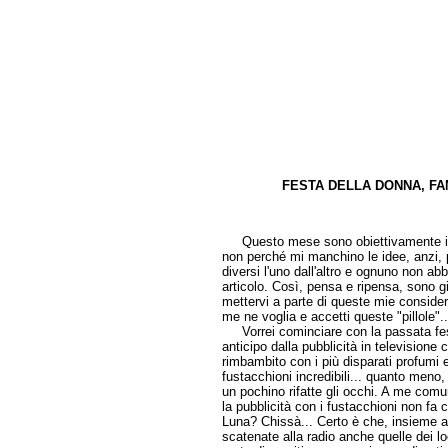
FESTA DELLA DONNA, FAN
di Ema
Questo mese sono obiettivamente in di
non perché mi manchino le idee, anzi, p
diversi l'uno dall'altro e ognuno non a
articolo. Così, pensa e ripensa, sono 
mettervi a parte di queste mie consider
me ne voglia e accetti queste "pillole"
Vorrei cominciare con la passata fest
anticipo dalla pubblicità in televisione 
rimbambito con i più disparati profumi 
fustacchioni incredibili... quanto meno
un pochino rifatte gli occhi. A me com
la pubblicità con i fustacchioni non fa 
Luna? Chissà... Certo è che, insieme all
scatenate alla radio anche quelle dei l