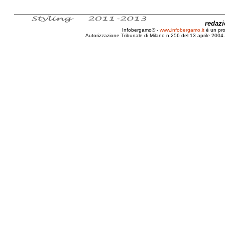
redaz
Infobergamo® -
www.infobergamo.it
è un pr
Autorizzazione Tribunale di Milano n.256 del 13 aprile 2004. 
Bergamo, Città, Bassa, Piazzale, Alpini, Monumento, L