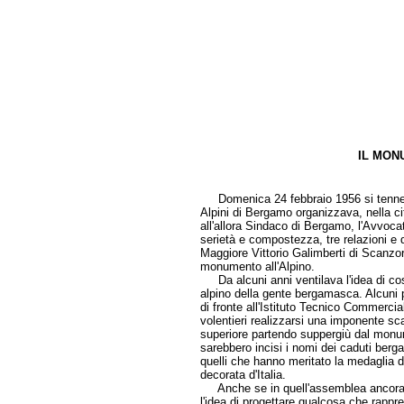
IL MON
di Grazia
Domenica 24 febbraio 1956 si tenne 
Alpini di Bergamo organizzava, nella citt
all'allora Sindaco di Bergamo, l'Avvoca
serietà e compostezza, tre relazioni e 
Maggiore Vittorio Galimberti di Scanzoro
monumento all'Alpino.
Da alcuni anni ventilava l'idea di cost
alpino della gente bergamasca. Alcuni 
di fronte all'Istituto Tecnico Commercia
volentieri realizzarsi una imponente sc
superiore partendo suppergiù dal monume
sarebbero incisi i nomi dei caduti berga
quelli che hanno meritato la medaglia d
decorata d'Italia.
Anche se in quell'assemblea ancora no
l'idea di progettare qualcosa che rappre