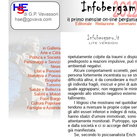
ripetutamente colpite da traumi o dispi
predisposto a reazioni impulsive, può r
ambientali negativi.
Alcuni comportamenti scorretti, però,
persona fortemente incentrata su se ste
difficoltà altrui, è da considerare a ri
gli individui fragili, insicuri e privi di 
quale aggrapparsi, non reggono le minim
reagendo allo stimolo negativo esterno 
fallimento.
I litigiosi che mostrano nel quotidiano
tendono a riversare le proprie colpe semp
gli altri esseri inferiori e indegni di n
hanno sbalzi d’umore immotivati, sono 
attentamente monitorati. Purtroppo, spes
e dalla società e ci si accorge dell’in
già manifestata.
Se, secondo lo psicoanalista Erich F