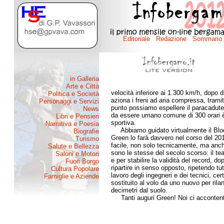
velocità inferiore ai 1.300 km/h, dopo
aziona i freni ad aria compressa, trami
punto possiamo espellere il paracadute
da essere umano comune di 300 orari è 
sportiva.
Abbiamo guidato virtualmente il Bloo
Green lo farà davvero nel corso del 201
facile, non solo tecnicamente, ma anche
sono le stesse del secolo scorso: il te
e per stabilire la validità del record, d
ripartire in senso opposto, ripetendo tu
lavoro degli ingegneri e dei tecnici, cer
sostituito al volo da uno nuovo per rila
decimetri dal suolo.
Tanti auguri Green! Noi ci accontent