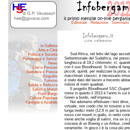
Sud Africa, nel letto del lago asciut
Settentrionale del Sudafrica, nei press
lunghezza di 19,2 chilometri, sì, quan
con il suo Bloodhound. Si tratta di fang
piccoli, quindi, per realizzare la pista, o
macchinari classici, è necessario rimuo
è stato dato del lavoro a trecento abitan
milioni di metri quadrati.
Il progetto Bloodhound SSC (SuperSon
mese in quanto il 2013 è l’anno in cui l
Green a bordo, nell’impresa.
Noi adoriamo effettuare i test drive,
virtuale, non credo che mi troverei a m
lunga tredici metri (12,8 m per la precis
rosso con inserti in giallo, in netto contr
viene anche voglia di salirvi, ma se si 
crociera di un Boeing o un Airbus, cre
veramente. In gioco c’è la cosa più prez