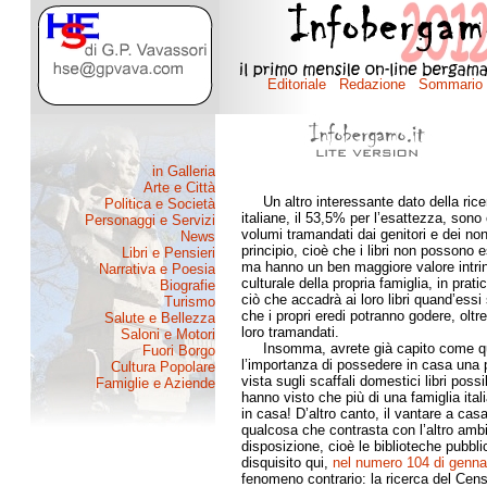
Un altro interessante dato della ricer
italiane, il 53,5% per l’esattezza, sono c
volumi tramandati dai genitori e dei non
principio, cioè che i libri non possono
ma hanno un ben maggiore valore intrins
culturale della propria famiglia, in pratic
ciò che accadrà ai loro libri quand’essi
che i propri eredi potranno godere, oltr
loro tramandati.
Insomma, avrete già capito come ques
l’importanza di possedere in casa una p
vista sugli scaffali domestici libri poss
hanno visto che più di una famiglia ital
in casa! D’altro canto, il vantare a cas
qualcosa che contrasta con l’altro ambit
disposizione, cioè le biblioteche pubbl
disquisito qui,
nel numero 104 di genna
fenomeno contrario: la ricerca del Censi