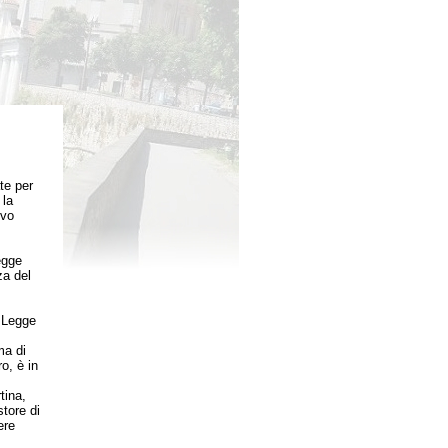
te per
 la
ivo
egge
za del
a Legge
ma di
o, è in
tina,
store di
ere