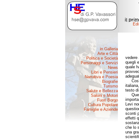
vedere 
quegli e
quale h
provved
adeguati
Così, c
italiana
testo d
Questo 
importan
Levi no
questio
sconti 
effetti 
sostanz
che lo 
una gran
scientif