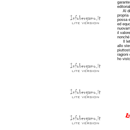
garante
editori
Al di l
propria
possa e
ed equo
nuovame
il valor
nonché 
Il lett
allo st
piuttost
ragioni
ho visto