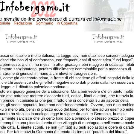
assai criticabile e molto italiana, la Legge Levi non stabilisce sanzioni adegua
ditori che non vi si conformano, con frequenti casi di scontistica “fuori legge”,
a permesso, a chi li ha messi in atto, guadagni ben maggiori di qualsiasi relat
imento sanzionatorio, peraltro difficilmente comminabile per la mancanza di
 strumenti giuridici in mano a chi rileva le trasgressioni.
ome già osservato prima, a fronte di chi sostiene gli effetti negativi della l
, c’è chi asserisce che gli effetti negativi sono dati proprio dalla non osservan
i legge: e il dibattito polemico continua…
è il quadro generale della situazione. Ma a ben vedere c’è un punto molto
te che potrebbe mettere d’accordo tutti, editori, librai e lettori, che tuttavia l
n prende in considerazione per il fatto che si concentra su un aspetto della
ne, gli sconti appunto, forse non così fondamentale. Ovvero, non è un proble
più o meno alti, bensì di prezzo equo del libro: per tornare ad un esempio ester
quanto ha stabilito la analoga legge in vigore da anni in Germania, la quale
ialmente sancisce che un certo libro abbia ovunque lo stesso prezzo di coper
si compri in una piccola libreria di un villaggio di montagna o nell’enorme book
de città. E niente sconti, se non (limitati) su testi scolastici e opere di caratt
ico. Per tali motivi la Germania è ritenuta da tempo il “paradiso del libraio”,