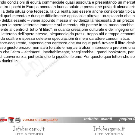
ndo condizioni di equità commerciale quasi assoluta e presentando un merca
ale tra i pochi in Europa ancora in buona salute e pressoché privo di alcuna cris
à della situazione tedesca, la cui realtà può essere anche considerata tipica
 di quel mercato e dunque difficilmente applicabile altrove – auspicando che i
 debba esserlo – viene appunto messa in evidenza la necessità di un prezzo 
 per le opere letterarie immesse sul mercato, ciò perché in tal modo sarebbe
nte al centro di tutto “il libro”, in quanto creazione culturale e dell’ingegno u
e letterario dell’opera stessa, slegandolo da prezzi troppo alti o troppo economi
da scaltre e spesso deleterie speculazioni di mero carattere consumistico.
ore-acquirente, sapendo con certezza che ovunque potrà trovare il libro desi
esso giusto prezzo, non sarà forzato e non avrà alcun interesse a preferire una 
o che l’altra – altrimenti, inevitabilmente, sceglierebbe i grandi bookstore, per
 di convenienza, piuttosto che le piccole librerie. Per questo quei lettori che s
 riunirsi in
indietro
avanti
pagina 03
versione stampabile