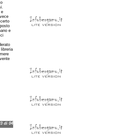
to
i.
 e
nvece
certo
 posto
mano e
ci
derato
libreria
 mere
ovente
 di 04