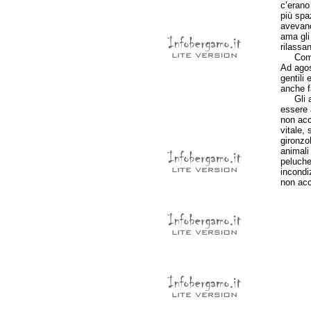
c’erano
più spa
avevano
ama gli
rilassan
Come ul
Ad agos
gentili
anche f
Gli ani
essere 
non acc
vitale,
gironzo
animali
peluche
incondi
non acce