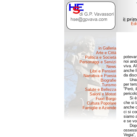
potevan
noi and
viva. A
anche l
da disc
Una mat
per ter
“Però, 
pericolo
Si è pa
che si 
anche q
ci si c
siamo a
e se vog
Dopo es
ossessi
Vegia”, 