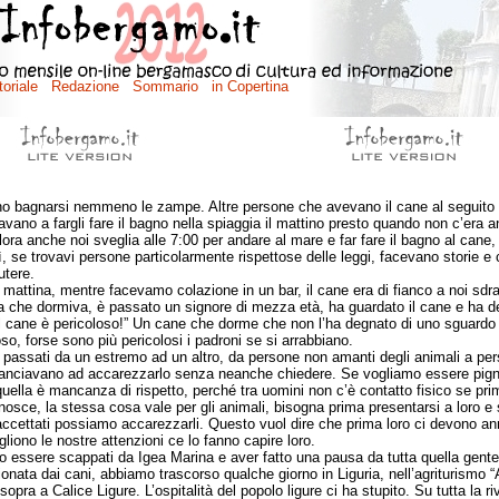
o bagnarsi nemmeno le zampe. Altre persone che avevano il cane al seguit
avano a fargli fare il bagno nella spiaggia il mattino presto quando non c’era 
llora anche noi sveglia alle 7:00 per andare al mare e far fare il bagno al cane
ì, se trovavi persone particolarmente rispettose delle leggi, facevano storie e 
utere.
tina, mentre facevamo colazione in un bar, il cane era di fianco a noi sdra
ra che dormiva, è passato un signore di mezza età, ha guardato il cane e ha de
il cane è pericoloso!” Un cane che dorme che non l’ha degnato di uno sguardo
so, forse sono più pericolosi i padroni se si arrabbiano.
ssati da un estremo ad un altro, da persone non amanti degli animali a pe
lanciavano ad accarezzarlo senza neanche chiedere. Se vogliamo essere pigno
uella è mancanza di rispetto, perché tra uomini non c’è contatto fisico se pr
onosce, la stessa cosa vale per gli animali, bisogna prima presentarsi a loro e
ccettati possiamo accarezzarli. Questo vuol dire che prima loro ci devono a
liono le nostre attenzioni ce lo fanno capire loro.
sere scappati da Igea Marina e aver fatto una pausa da tutta quella gente
onata dai cani, abbiamo trascorso qualche giorno in Liguria, nell’agriturismo 
sopra a Calice Ligure. L’ospitalità del popolo ligure ci ha stupito. Su tutta la ri