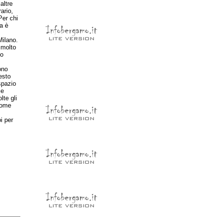
altre
ario,
Per chi
a è
ilano.
 molto
no
ono
esto
spazio
Se
lte gli
come
i per