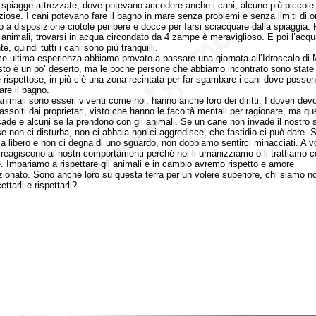
 spiagge attrezzate, dove potevano accedere anche i cani, alcune più piccole 
ziose. I cani potevano fare il bagno in mare senza problemi e senza limiti di or
 a disposizione ciotole per bere e docce per farsi sciacquare dalla spiaggia. 
 animali, trovarsi in acqua circondato da 4 zampe è meraviglioso. E poi l’acqu
te, quindi tutti i cani sono più tranquilli.
tima esperienza abbiamo provato a passare una giornata all’Idroscalo di M
to è un po’ deserto, ma le poche persone che abbiamo incontrato sono state
 e rispettose, in più c’è una zona recintata per far sgambare i cani dove posso
are il bagno.
mali sono esseri viventi come noi, hanno anche loro dei diritti. I doveri dev
assolti dai proprietari, visto che hanno le facoltà mentali per ragionare, ma qu
ade e alcuni se la prendono con gli animali. Se un cane non invade il nostro 
 se non ci disturba, non ci abbaia non ci aggredisce, che fastidio ci può dare. 
la libero e non ci degna di uno sguardo, non dobbiamo sentirci minacciati. A vo
 reagiscono ai nostri comportamenti perché noi li umanizziamo o li trattiamo 
. Impariamo a rispettare gli animali e in cambio avremo rispetto e amore
zionato. Sono anche loro su questa terra per un volere superiore, chi siamo no
ttarli e rispettarli?