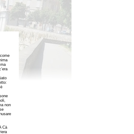
o come
anima
, ma
c’era
iato
tto:
 è
rsone
li,
ima non
 se
nnusare
“A Cà
viera