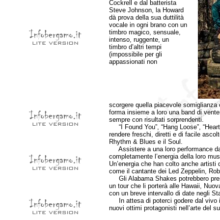
Cockrell e dal batterista
Steve Johnson, la Howard
dà prova della sua duttilità
vocale in ogni brano con un
timbro magico, sensuale,
intenso, ruggente, un
timbro d’altri tempi
(impossibile per gli
appassionati non
scorgere quella piacevole somiglianza c
forma insieme a loro una band di vente
sempre con risultati sorprendenti.
“I Found You”, “Hang Loose”, “Heartb
rendere freschi, diretti e di facile asco
Rhythm & Blues e il Soul.
Assistere a una loro performance dal v
completamente l’energia della loro mus
Un’energia che han colto anche artisti
come il cantante dei Led Zeppelin, Rob
Gli Alabama Shakes potrebbero presto s
un tour che li porterà alle Hawaii, Nuov
con un breve intervallo di date negli Sta
In attesa di poterci godere dal vivo i
nuovi ottimi protagonisti nell’arte del