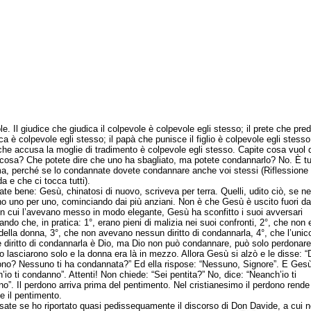
e. Il giudice che giudica il colpevole è colpevole egli stesso; il prete che pred
 è colpevole egli stesso; il papà che punisce il figlio è colpevole egli stesso;
che accusa la moglie di tradimento è colpevole egli stesso. Capite cosa vuol d
cosa? Che potete dire che uno ha sbagliato, ma potete condannarlo? No. È tutt
a, perché se lo condannate dovete condannare anche voi stessi (Riflessione
a e che ci tocca tutti).
bene: Gesù, chinatosi di nuovo, scriveva per terra. Quelli, udito ciò, se ne
o uno per uno, cominciando dai più anziani. Non è che Gesù è uscito fuori da
 in cui l’avevano messo in modo elegante, Gesù ha sconfitto i suoi avversari
ando che, in pratica: 1°, erano pieni di malizia nei suoi confronti, 2°, che non 
della donna, 3°, che non avevano nessun diritto di condannarla, 4°, che l’unic
 diritto di condannarla è Dio, ma Dio non può condannare, può solo perdonare
 lo lasciarono solo e la donna era là in mezzo. Allora Gesù si alzò e le disse: 
no? Nessuno ti ha condannata?” Ed ella rispose: “Nessuno, Signore”. E Gesù
’io ti condanno”. Attenti! Non chiede: “Sei pentita?” No, dice: “Neanch’io ti
o”. Il perdono arriva prima del pentimento. Nel cristianesimo il perdono rende
e il pentimento.
 se ho riportato quasi pedissequamente il discorso di Don Davide, a cui n