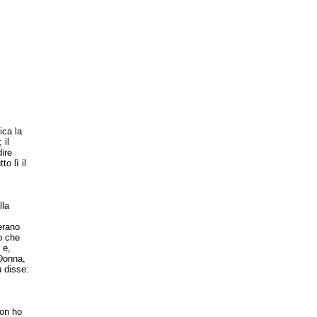
ica la
 il
ire
o lì il
lla
erano
o che
 e,
“Donna,
 disse:
on ho