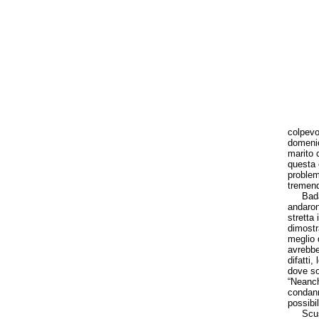
colpevol
domenica
marito 
questa 
problem
tremend
Badate 
andaron
stretta
dimostr
meglio 
avrebbe
difatti,
dove so
“Neanch
condann
possibil
Scusate