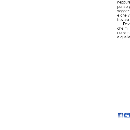
neppure
pur se 
saggezz
e che v
trovare 
Devo an
che mi 
nuovo e
a quell