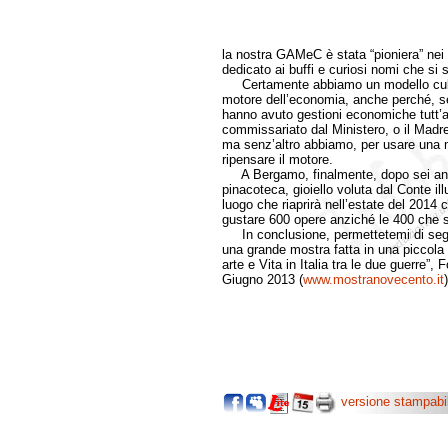
la nostra GAMeC è stata “pioniera” nei 
dedicato ai buffi e curiosi nomi che si
Certamente abbiamo un modello cultur
motore dell’economia, anche perché, sen
hanno avuto gestioni economiche tutt’al
commissariato dal Ministero, o il Madre
ma senz’altro abbiamo, per usare una 
ripensare il motore.
A Bergamo, finalmente, dopo sei anni 
pinacoteca, gioiello voluta dal Conte i
luogo che riaprirà nell’estate del 2014 
gustare 600 opere anziché le 400 che s
In conclusione, permettetemi di segna
una grande mostra fatta in una piccol
arte e Vita in Italia tra le due guerre”
Giugno 2013 (
www.mostranovecento.it
)
versione stampabi