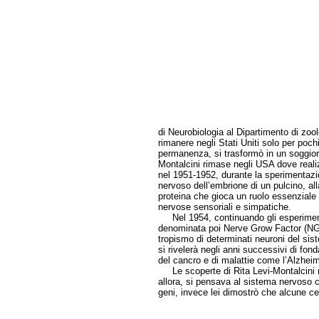
di Neurobiologia al Dipartimento di zoo
rimanere negli Stati Uniti solo per po
permanenza, si trasformò in un soggiorno
Montalcini rimase negli USA dove reali
nel 1951-1952, durante la sperimentazio
nervoso dell’embrione di un pulcino, all
proteina che gioca un ruolo essenziale n
nervose sensoriali e simpatiche.
Nel 1954, continuando gli esperimenti
denominata poi Nerve Grow Factor (NGF),
tropismo di determinati neuroni del sis
si rivelerà negli anni successivi di fo
del cancro e di malattie come l’Alzheim
Le scoperte di Rita Levi-Montalcini mi
allora, si pensava al sistema nervoso
geni, invece lei dimostrò che alcune ce