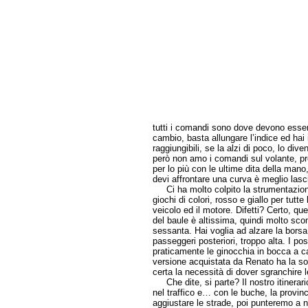
tutti i comandi sono dove devono essere
cambio, basta allungare l’indice ed hai
raggiungibili, se la alzi di poco, lo diven
però non amo i comandi sul volante, pref
per lo più con le ultime dita della man
devi affrontare una curva è meglio lasci
Ci ha molto colpito la strumentazione,
giochi di colori, rosso e giallo per tutt
veicolo ed il motore. Difetti? Certo, quell
del baule è altissima, quindi molto sc
sessanta. Hai voglia ad alzare la borsa 
passeggeri posteriori, troppo alta. I po
praticamente le ginocchia in bocca a c
versione acquistata da Renato ha la sol
certa la necessità di dover sgranchire
Che dite, si parte? Il nostro itinerari
nel traffico e… con le buche, la provin
aggiustare le strade, poi punteremo a n