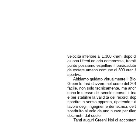
velocità inferiore ai 1.300 km/h, dopo
aziona i freni ad aria compressa, trami
punto possiamo espellere il paracadute
da essere umano comune di 300 orari è 
sportiva.
Abbiamo guidato virtualmente il Bloo
Green lo farà davvero nel corso del 201
facile, non solo tecnicamente, ma anche
sono le stesse del secolo scorso: il te
e per stabilire la validità del record, d
ripartire in senso opposto, ripetendo tu
lavoro degli ingegneri e dei tecnici, cer
sostituito al volo da uno nuovo per rila
decimetri dal suolo.
Tanti auguri Green! Noi ci accontent