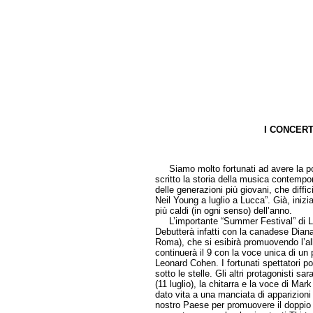
I CONCERT
di Pie
Siamo molto fortunati ad avere la possi
scritto la storia della musica contempor
delle generazioni più giovani, che dif
Neil Young a luglio a Lucca”. Già, iniz
più caldi (in ogni senso) dell’anno.
L’importante “Summer Festival” di Lucc
Debutterà infatti con la canadese Diana K
Roma), che si esibirà promuovendo l’al
continuerà il 9 con la voce unica di u
Leonard Cohen. I fortunati spettatori p
sotto le stelle. Gli altri protagonisti 
(11 luglio), la chitarra e la voce di M
dato vita a una manciata di apparizioni
nostro Paese per promuovere il doppio di