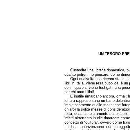
UN TESORO PRE
di L
Custodire una libreria domestica, picc
quanto potremmo pensare, come dimostr
Ogni qualvolta una ricerca statistica, c
libri in Italia, viene resa pubblica, è 
con il quale si viene fustigati: una pre
per chi ama i libri!
È inutile rimarcarlo ancora, ormai: la ve
lettura rappresentano un tasto dolenti
impietosamente quelle statistiche foto
chiaro) la solita messe di considerazion
rotta, cosa assolutamente auspicabile, pe
infatti altrettanto inutile rimarcare com
concetto di “cultura”, ovvero come libro
fin dalla sua invenzione: non un ogget