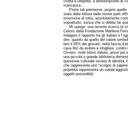
civiltà e urbanità; a dimostrazione di ciò
mancanza...
Poste tali premesse, proprio quelle s
stato della lettura dalle nostre parti o
inversione di rotta, assolutamente consi
soprattutto, senza che si debba far quas
Mi spiego: una recente ricerca (è sta
Censis dalla Fondazione Marilena Ferrari 
indagare il rapporto tra gli italiani e l’o
dire, quanto da quello del valore simbol
ben il 65% dei giovani, nella fascia d’e
casa libri da esibire e sfogliare, con
Ovvero: molti lettori italiani, ancor p
una piccola o grande biblioteca domest
questione culturale ovvero di identità, 
che rappresenta uno “scrigno di sapere”
proprietà rappresenta un valore aggiunto
oggetti possedibili.