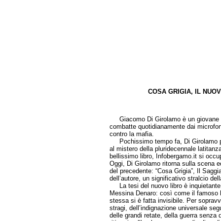
COSA GRIGIA, IL NUO
di Mass
Giacomo Di Girolamo è un giovane val
combatte quotidianamente dai microfoni
contro la mafia.
Pochissimo tempo fa, Di Girolamo pubbli
al mistero della pluridecennale latita
bellissimo libro, Infobergamo.it si oc
Oggi, Di Girolamo ritorna sulla scena 
del precedente: “Cosa Grigia”, Il Saggi
dell’autore, un significativo stralcio del
La tesi del nuovo libro è inquietante e
Messina Denaro: così come il famoso lati
stessa si è fatta invisibile. Per soprav
stragi, dell’indignazione universale segu
delle grandi retate, della guerra senza 