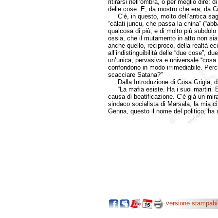
ritirarsi nell’ombra, o per meglio dire: 
delle cose. E, da mostro che era, da C
C’è, in questo, molto dell’antica sagg
“càlati juncu, che passa la china” (“abb
qualcosa di più, e di molto più subdolo 
ossia, che il mutamento in atto non sia
anche quello, reciproco, della realtà eco
all’indistinguibilità delle “due cose”, du
un’unica, pervasiva e universale “cosa g
confondono in modo irrimediabile. Pe
scacciare Satana?”
Dalla Introduzione di Cosa Grigia, d
“La mafia esiste. Ha i suoi martiri. E 
causa di beatificazione. C’è già un mi
sindaco socialista di Marsala, la mia c
Genna, questo il nome del politico, ha 
versione stampabi