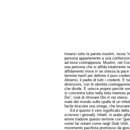
Innanzi tutto la parola muslim, ossia 
persona appartenente a una confessione 
ad esse contrapposta. Muslim, nel Cor
una persona che si affida totalmente nel
affidamento trova in se stessa la pace 
termine hanìf per definire il puro creden
Abramo, il padre di tutti i credenti. E 
distinzioni, con le identità contrappos
che divide. E unisce proprio perché non
si concentra tutta nella lotta interiore p
Dio”, cioè di ritrovare Dio in noi stessi
male del mondo sulle spalle di un infede
facile bruciare una strega, che bruciar
Ed è questo il vero significato della
scrivono i giornali). Infatti, in arabo g
errore tradurre questo termine con “guer
vorrei far notare come negli Stati Uniti
movimento pacifista promosso da giov