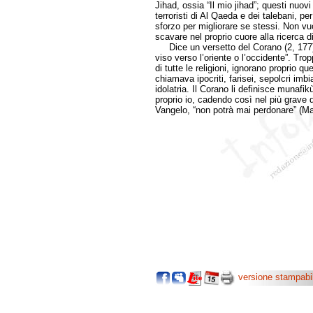
Jihad, ossia “Il mio jihad”; questi nuovi
terroristi di Al Qaeda e dei talebani, per 
sforzo per migliorare se stessi. Non v
scavare nel proprio cuore alla ricerca di
Dice un versetto del Corano (2, 177): 
viso verso l’oriente o l’occidente”. Trop
di tutte le religioni, ignorano proprio 
chiamava ipocriti, farisei, sepolcri imbi
idolatria. Il Corano li definisce munafikù
proprio io, cadendo così nel più grave 
Vangelo, “non potrà mai perdonare” (Ma
versione stampabi