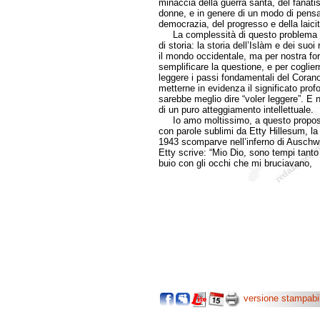
minaccia della guerra santa, del fanatis
donne, e in genere di un modo di pensa
democrazia, del progresso e della laicit
La complessità di questo problema richi
di storia: la storia dell’Islàm e dei suoi
il mondo occidentale, ma per nostra f
semplificare la questione, e per cogli
leggere i passi fondamentali del Corano 
metterne in evidenza il significato prof
sarebbe meglio dire “voler leggere”. E 
di un puro atteggiamento intellettuale.
Io amo moltissimo, a questo proposito
con parole sublimi da Etty Hillesum, l
1943 scomparve nell’inferno di Auschwit
Etty scrive: “Mio Dio, sono tempi tanto 
buio con gli occhi che mi bruciavano,
versione stampabi