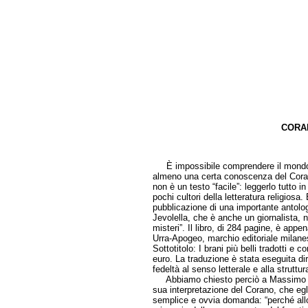
CORAN
a cura d
È impossibile comprendere il mondo i
almeno una certa conoscenza del Coran
non è un testo “facile”: leggerlo tutto 
pochi cultori della letteratura religios
pubblicazione di una importante antolo
Jevolella, che è anche un giornalista, n
misteri”. Il libro, di 284 pagine, è appe
Urra-Apogeo, marchio editoriale milanese 
Sottotitolo: I brani più belli tradotti 
euro. La traduzione è stata eseguita di
fedeltà al senso letterale e alla struttur
Abbiamo chiesto perciò a Massimo Jevol
sua interpretazione del Corano, che egl
semplice e ovvia domanda: “perché allor