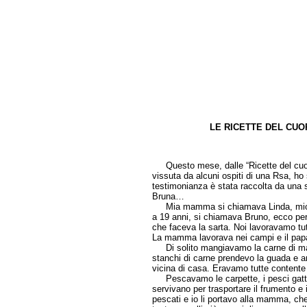
LE RICETTE DEL CUOR
di Anto
Questo mese, dalle “Ricette del cuore”
vissuta da alcuni ospiti di una Rsa, ho
testimonianza è stata raccolta da una 
Bruna…
Mia mamma si chiamava Linda, mio pa
a 19 anni, si chiamava Bruno, ecco pe
che faceva la sarta. Noi lavoravamo tutt
La mamma lavorava nei campi e il papà
Di solito mangiavamo la carne di m
stanchi di carne prendevo la guada e a
vicina di casa. Eravamo tutte conten
Pescavamo le carpette, i pesci gatto,
servivano per trasportare il frumento e 
pescati e io li portavo alla mamma, che 