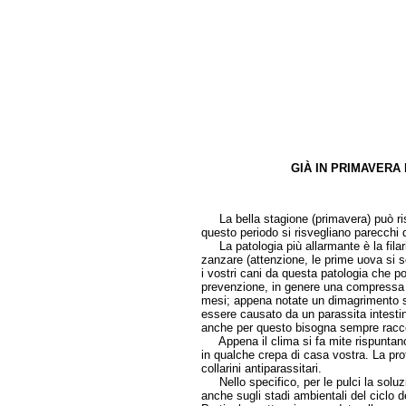
GIÀ IN PRIMAVERA 
di Isa
La bella stagione (primavera) può risult
questo periodo si risvegliano parecchi 
La patologia più allarmante è la filar
zanzare (attenzione, le prime uova si s
i vostri cani da questa patologia che p
prevenzione, in genere una compressa 
mesi; appena notate un dimagrimento sos
essere causato da un parassita intestina
anche per questo bisogna sempre raccogl
Appena il clima si fa mite rispuntano
in qualche crepa di casa vostra. La pro
collarini antiparassitari.
Nello specifico, per le pulci la soluz
anche sugli stadi ambientali del ciclo d