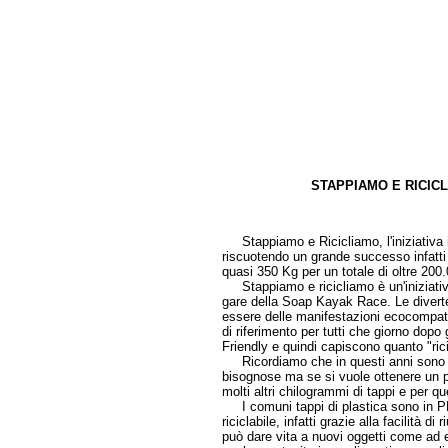
STAPPIAMO E RICICL
a cura d
Stappiamo e Ricicliamo, l'iniziativa 
riscuotendo un grande successo infatti 
quasi 350 Kg per un totale di oltre 200.
Stappiamo e ricicliamo è un'iniziativa 
gare della Soap Kayak Race. Le diverte
essere delle manifestazioni ecocompati
di riferimento per tutti che giorno dop
Friendly e quindi capiscono quanto "ricic
Ricordiamo che in questi anni sono s
bisognose ma se si vuole ottenere un p
molti altri chilogrammi di tappi e per 
I comuni tappi di plastica sono in PE
riciclabile, infatti grazie alla facilità d
può dare vita a nuovi oggetti come ad e