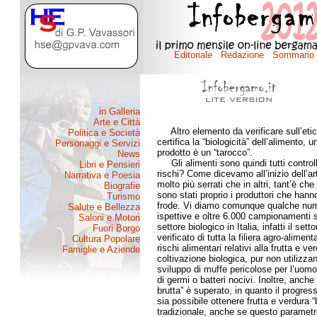
Altro elemento da verificare sull’etich
certifica la “biologicità” dell’alimento,
prodotto è un “tarocco”.
Gli alimenti sono quindi tutti controll
rischi? Come dicevamo all’inizio dell’art
molto più serrati che in altri, tant’è che
sono stati proprio i produttori che ha
frode. Vi diamo comunque qualche nume
ispettive e oltre 6.000 campionamenti s
settore biologico in Italia, infatti il set
verificato di tutta la filiera agro-alimen
rischi alimentari relativi alla frutta e 
coltivazione biologica, pur non utilizza
sviluppo di muffe pericolose per l’uom
di germi o batteri nocivi. Inoltre, anche
brutta” è superato, in quanto il progres
sia possibile ottenere frutta e verdura “
tradizionale, anche se questo parametro