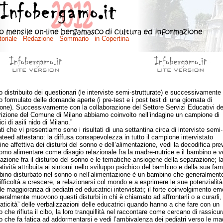
 distribuito dei questionari (le interviste semi-strutturate) e successivamente
 formulato delle domande aperte (i pre-test e i post test di una giornata di
one). Successivamente con la collaborazione del Settore Servizi Educativi del
rizione del Comune di Milano abbiamo coinvolto nell’indagine un campione di
ci di asili nido di Milano.”
 che vi presentiamo sono i risultati di una settantina circa di interviste semi-
rateed attestano: la diffusa consapevolezza in tutto il campione intervistato
gine affettiva dei disturbi del sonno e dell’alimentazione, vedi la decodifica pre
tomo alimentare come disagio relazionale fra la madre-nutrice e il bambino e v
iazione fra il disturbo del sonno e le tematiche ansiogene della separazione; l
atività attribuita ai sintomi nello sviluppo psichico del bambino e della sua fami
ino disturbato nel sonno o nell’alimentazione è un bambino che generalment
ifficoltà a crescere, a relazionarsi col mondo e a esprimere le sue potenzialità
de maggioranza di pediatri ed educatrici intervistati; il forte coinvolgimento em
eralmente muovono questi disturbi in chi è chiamato ad affrontarli o a curarli, 
ticità” delle verbalizzazioni delle educatrici quando hanno a che fare con un
che rifiuta il cibo, la loro tranquillità nel raccontare come cercano di rassicura
 che fa fatica ad addormentarsi e vedi l’ambivalenza dei pediatri verso le mad