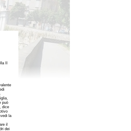
la II
valente
edi
a
glia,
e può
, dice
otivo
vedi la
re il
ri dei