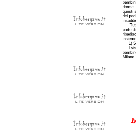
bambini
dorme. 
questi s
dei pedi
insoddis
“Tutti 
parte d
ribadis
insieme.
1) Spun
I vissut
bambino
Milano 