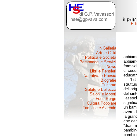
abbiamo
abbiamo
formazi
circosc
educatri
“I dati
struttu
dell’ori
del sin
l’assoc
signific
un bamb
avere d
la gran
che gen
“dramma
bambino 
bambino