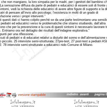
 che non mangiano, la loro simpatia per le madri, per i genitori del bambino c
La sensazione diffusa da parte di pediatri e educatrici di essere soli di fronte 
intomi, vedi la richiesta delle educatrici di avere altre figure di supporto e la di
atri di pensare all’invio allo psicologo; l’esistenza in molti di un grado di
fazione verso i propri interventi.”
questi dati ci hanno colpito perché se da una parte testimoniano una sensibi
i pediatri ed educatrici verso le problematiche che stiamo studiando, dall’altra
cono che per la prevenzione e la cura di questi sintomi è necessario lavorare tu
 Entriamo ora nel dettaglio dei risultati dell’indagine esplorativa.”
ti per una riflessione.
i di pediatri e di educatori relativi a disturbi del sonno e dell’alimentazione 
 piccolo. 25 interviste semi-strutturate, 27pre-test, 27 post-test a pediatri AS
2. 78 interviste semi-strutturate a educatrici nido Comune di Milano.
indietro
avanti
pagina 03
versione stampabile