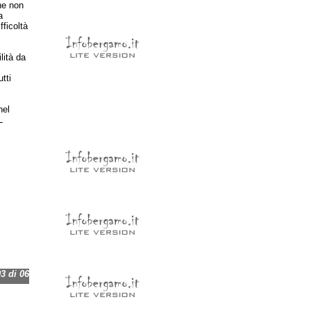
he non
a
fficoltà
lità da
tti
nel
L
 di 06