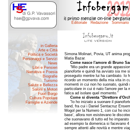
Simona Molinari, Povia, UT anima prog
Matia Bazar.
Come nasce l'amore di Bruno San
“Mio padre era un grande appassionat
pianoforte e quindi ha avviato sia me si
proseguito mentre lui ha cambiato. Io h
ricordo un momento della mia vita in c
momenti in cui non ho suonato, quindi
particolare in cui è nato l'amore per la
fatica ad isolare quel momento.”
Come si diventa “Direttore d'Orc
“Io ho iniziato a suonare il pianoforte
band, fra cui i Daniel Sentacruz Ensemb
Mogol per la Numero 1, con cui ho inci
base’, allora non esistevano le discotec
che suonavano di tutto ed ho imparato 
ad esempio la domenica si facevano 4 
sempre attenti alle novità e mentre via