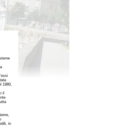
esterne
sa
’essi
tata
el 1980,
 il
ente
utta
sieme,
o
ili, in