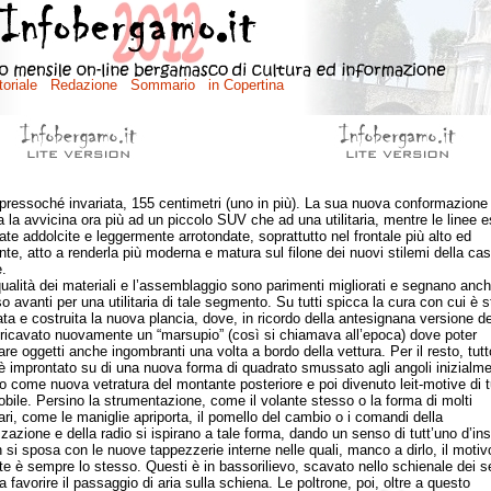
pressoché invariata, 155 centimetri (uno in più). La sua nuova conformazione
ca la avvicina ora più ad un piccolo SUV che ad una utilitaria, mentre le linee 
ate addolcite e leggermente arrotondate, soprattutto nel frontale più alto ed
nte, atto a renderla più moderna e matura sul filone dei nuovi stilemi della ca
.
ità dei materiali e l’assemblaggio sono parimenti migliorati e segnano anch
o avanti per una utilitaria di tale segmento. Su tutti spicca la cura con cui è s
ata e costruita la nuova plancia, dove, in ricordo della antesignana versione d
 ricavato nuovamente un “marsupio” (così si chiamava all’epoca) dove poter
re oggetti anche ingombranti una volta a bordo della vettura. Per il resto, tutto
è improntato su di una nuova forma di quadrato smussato agli angoli inizialm
o come nuova vetratura del montante posteriore e poi divenuto leit-motive di t
obile. Persino la strumentazione, come il volante stesso o la forma di molti
lari, come le maniglie apriporta, il pomello del cambio o i comandi della
zzazione e della radio si ispirano a tale forma, dando un senso di tutt’uno d’in
 si sposa con le nuove tappezzerie interne nelle quali, manco a dirlo, il motiv
nte è sempre lo stesso. Questi è in bassorilievo, scavato nello schienale dei sed
 favorire il passaggio di aria sulla schiena. Le poltrone, poi, oltre a questo