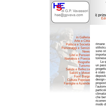
rimane 
stilisti
sono st
importa
torinese
La qual
un pass
progett
è stato
deposita
design 
propost
l’autom
partico
climati
che ben
ricorre
modo da