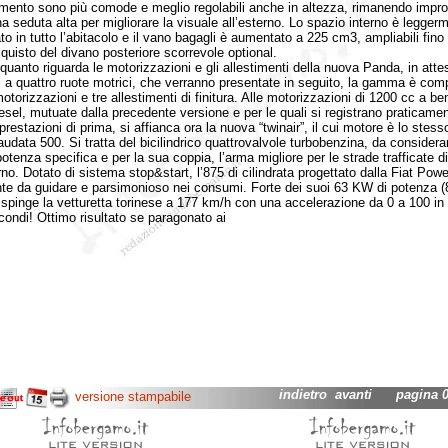
mento sono più comode e meglio regolabili anche in altezza, rimanendo impro
na seduta alta per migliorare la visuale all’esterno. Lo spazio interno è legger
ato in tutto l’abitacolo e il vano bagagli è aumentato a 225 cm3, ampliabili fino
cquisto del divano posteriore scorrevole optional.
nto riguarda le motorizzazioni e gli allestimenti della nuova Panda, in attes
i a quattro ruote motrici, che verranno presentate in seguito, la gamma è com
otorizzazioni e tre allestimenti di finitura. Alle motorizzazioni di 1200 cc a be
esel, mutuate dalla precedente versione e per le quali si registrano praticamen
restazioni di prima, si affianca ora la nuova “twinair”, il cui motore è lo stess
audata 500. Si tratta del bicilindrico quattrovalvole turbobenzina, da considerar
otenza specifica e per la sua coppia, l’arma migliore per le strade trafficate di
no. Dotato di sistema stop&start, l’875 di cilindrata progettato dalla Fiat Powe
nte da guidare e parsimonioso nei consumi. Forte dei suoi 63 KW di potenza (
) spinge la vetturetta torinese a 177 km/h con una accelerazione da 0 a 100 in 
condi! Ottimo risultato se paragonato ai
indietro
avanti
pagina 02
versione stampabile