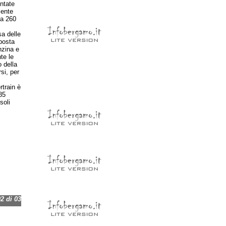
ntate
mente
 a 260
a delle
posta
nzina e
te le
o della
si, per
rtrain è
85
soli
 di 03