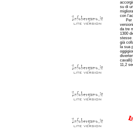
accorgi
su di u
miglior
con l’a
Per qua
version
da tre m
1300 di
stesse p
già coll
la sua p
oggigior
diverte
cavalli
11,2 se